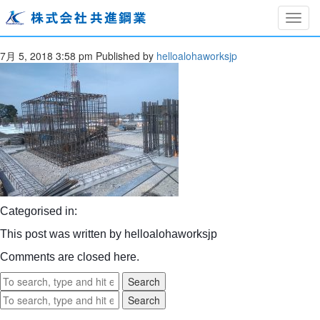
Togg
index04
navig
7月 5, 2018 3:58 pm
Published by
helloalohaworksjp
Categorised in:
This post was written by helloalohaworksjp
Comments are closed here.
Search
Search